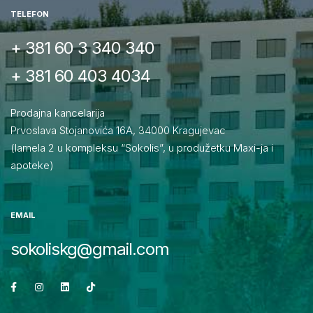
TELEFON
+ 381 60 3 340 340
+ 381 60 403 4034
Prodajna kancelarija
Prvoslava Stojanovića 16A, 34000 Kragujevac
(lamela 2 u kompleksu “Sokolis”, u produžetku Maxi-ja i
apoteke)
EMAIL
sokoliskg@gmail.com