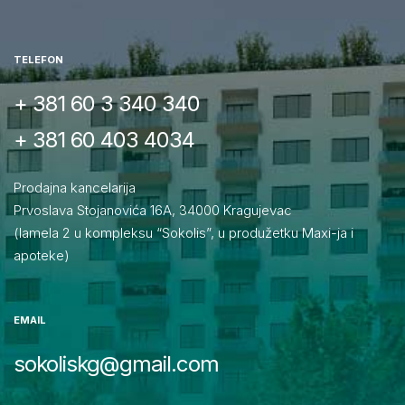
TELEFON
+ 381 60 3 340 340
+ 381 60 403 4034
Prodajna kancelarija
Prvoslava Stojanovića 16A, 34000 Kragujevac
(lamela 2 u kompleksu “Sokolis”, u produžetku Maxi-ja i
apoteke)
EMAIL
sokoliskg@gmail.com