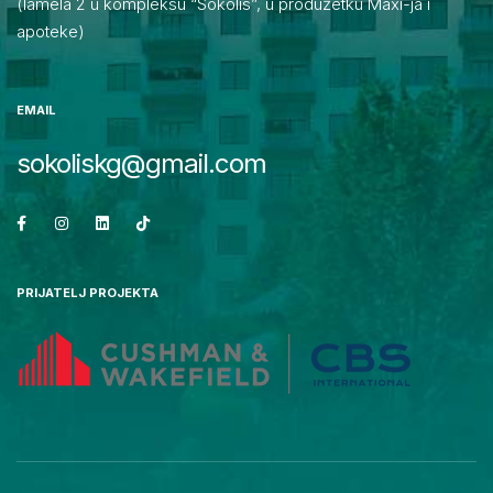
(lamela 2 u kompleksu “Sokolis”, u produžetku Maxi-ja i
apoteke)
EMAIL
sokoliskg@gmail.com
PRIJATELJ PROJEKTA