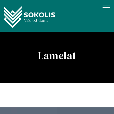
Lamela1
gujevac