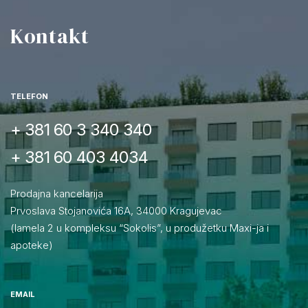
Kontakt
TELEFON
+ 381 60 3 340 340
+ 381 60 403 4034
Prodajna kancelarija
Prvoslava Stojanovića 16A, 34000 Kragujevac
(lamela 2 u kompleksu “Sokolis”, u produžetku Maxi-ja i
apoteke)
EMAIL