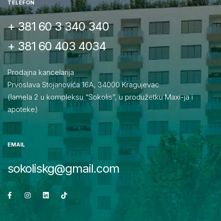
TELEFON
+ 381 60 3 340 340
+ 381 60 403 4034
Prodajna kancelarija
Prvoslava Stojanovića 16A, 34000 Kragujevac
(lamela 2 u kompleksu “Sokolis”, u produžetku Maxi-ja i
apoteke)
EMAIL
sokoliskg@gmail.com